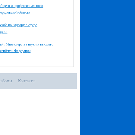
общего и профессионального
ердловской области
ужба по надзору в сфере
науки
айт Министерства науки и высшего
оссийской Федерации
льбомы
Контакты