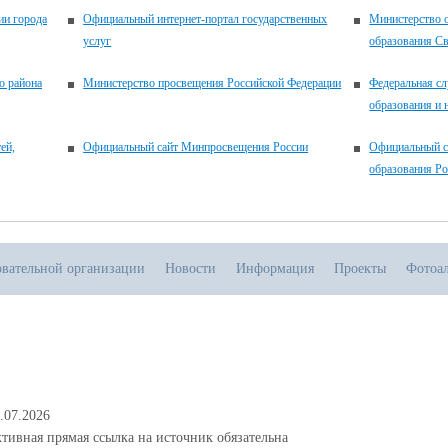
ии города
Официальный интернет-портал государственных
Министерство 
услуг
образования Св
о района
Министерство просвещения Российской Федерации
Федеральная сл
образования и 
ей,
Официальный сайт Минпросвещения России
Официальный с
образования Р
овательной организации
Новости
Информация
Проекты
Фотоа
.07.2026
тивная прямая ссылка на источник обязательна