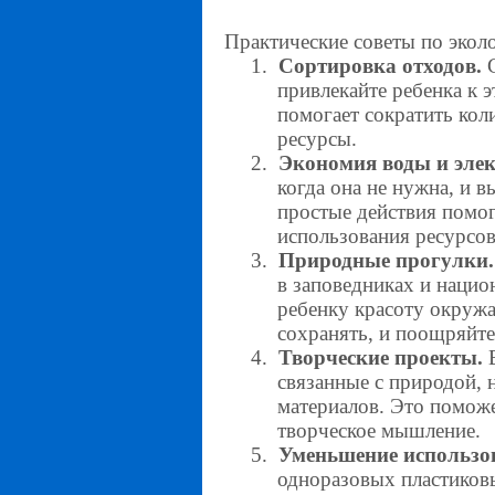
Практические советы по экол
1.
Сортировка отходов.
С
привлекайте ребенка к э
помогает сократить кол
ресурсы.
2.
Экономия воды и элек
когда она не нужна, и в
простые действия помог
использования ресурсов
3.
Природные прогулки.
в заповедниках и нацио
ребенку красоту окружа
сохранять, и поощряйте 
4.
Творческие проекты.
В
связанные с природой, 
материалов. Это поможе
творческое мышление.
5.
Уменьшение использо
одноразовых пластиков