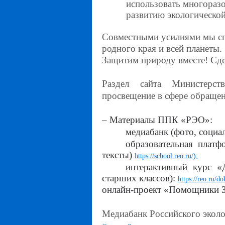
использовать многораз
развитию экологической
Совместными усилиями мы сп
родного края и всей планеты.
Защитим природу вместе! Сде
Раздел сайта Министерст
просвещение в сфере обраще
– Материалы ППК «РЭО»:
медиабанк (фото, социал
образовательная платф
тексты)
https://school.reo.ru/);
интерактивный курс «
старших классов):
https://reo.ru/do
онлайн-проект «Помощники 
Медиабанк Российского эколо