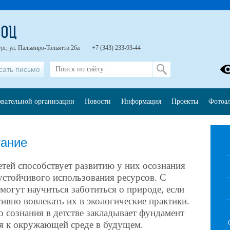
ООЦ
ург, ул. Пальмиро-Тольятти 26а
+7 (343) 233-93-44
сать письмо
овательной организации
Новости
Информация
Проекты
Фотоа
тание
етей способствует развитию у них осознания
стойчивого использования ресурсов. С
 могут научиться заботиться о природе, если
тивно вовлекать их в экологические практики.
 сознания в детстве закладывает фундамент
я к окружающей среде в будущем.