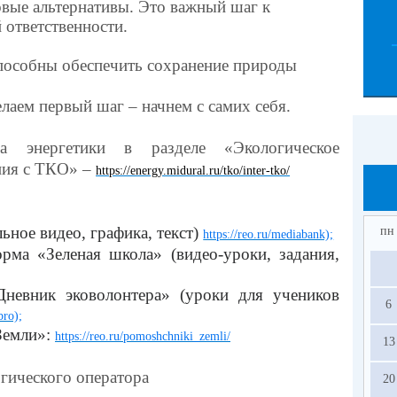
овые альтернативы. Это важный шаг к
 ответственности.
особны обеспечить сохранение природы
лаем первый шаг – начнем с самих себя.
ва энергетики в разделе «Экологическое
ния с ТКО» –
https://energy.midural.ru/tko/inter-tko/
ьное видео, графика, текст)
пн
https://reo.ru/mediabank);
орма «Зеленая школа» (видео-уроки, задания,
Дневник эковолонтера» (уроки для учеников
6
bro);
Земли»:
https://reo.ru/pomoshchniki_zemli/
13
гического оператора
20